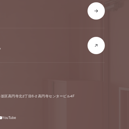
ら
京都杉並区高円寺北2丁目6-2 高円寺センタービル4F
YouTube